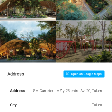
AXKABA 7.JPG
AXKABA 8.JPG
AXKABA 9.JPG
10+
Address
Open on Google Maps
Address
SM Carretera MZ y 25 entre Av. 20, Tulum
City
Tulum