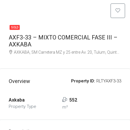
SOLD
AXF3-33 – MIXTO COMERCIAL FASE III –
AXKABA
AXKABA, SM Carretera MZ y 25 entre Av. 20, Tulum, Quintana Roo, Mexico
Overview
Property ID:
RLTYAXF3-33
Axkaba
552
Property Type
m²