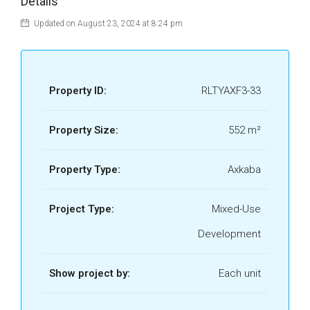
Details
AXKABA 16.jpg
Updated on August 23, 2024 at 8:24 pm
AXKABA
17.JPG
AXKABA
Property ID:
RLTYAXF3-33
18.JPG
Property Size:
552 m²
AXKABA 19.jpg
Property Type:
Axkaba
AXKABA 2.jpg
AXKABA
Project Type:
Mixed-Use
20.JPG
Development
AXKABA
21.JPG
Show project by:
Each unit
AXKABA
22.JPG