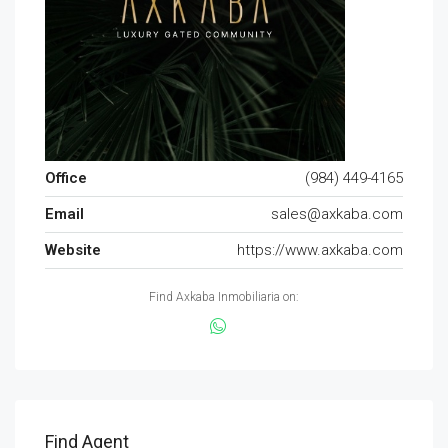
Office
(984) 449-4165
Email
sales@axkaba.com
Website
https://www.axkaba.com
Find Axkaba Inmobiliaria on:
Find Agent