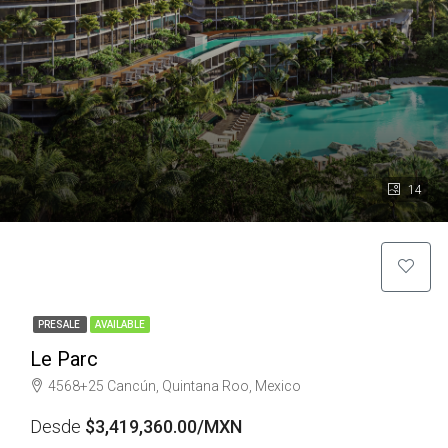
14
PRESALE
AVAILABLE
Le Parc
4568+25 Cancún, Quintana Roo, Mexico
Desde
$3,419,360.00/MXN