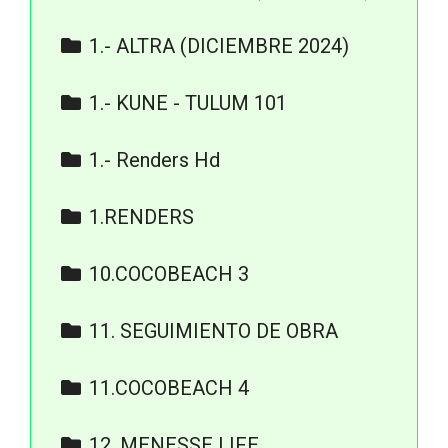
5. RENDERS
1.- ALTRA (DICIEMBRE 2024)
7. ACABADOS
11.- FINISHES - MEMORIA DE
1.- KUNE - TULUM 101
ACABADOS
2.- RENDERS
6.- RENDERS
1.- Renders Hd
7.- VIRTUAL TOUR -
Cenote
RECORRIDOS VIRTUALES
1.RENDERS
Interiores
RENDER/REALITY/REALIDAD
EXTERIORES
Rooftop
10.COCOBEACH 3
INTERIORES
3. FOTOS Y RENDERS
PLANTAS AMBIENTADAS
11. SEGUIMIENTO DE OBRA
9. ACABADOS
Febrero
11.COCOBEACH 4
Showroom
3.FOTOS Y RENDERS
12. MENESSE LIFE