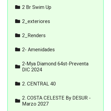
Isometricos 2 Bed Park View
2 Br Swim Up
Isometricos 2 Bed Swim Up
2_exteriores
1_Jpg
2_Renders
Exteriores
2- Amenidades
Interiores
1- recepción
Planos
2-Mya Diamond 64st-Preventa
2- cafetería
DIC 2024
3- Gym
3-Renders
2. CENTRAL 40
4- roof top
11.-FOTOS ACTUALES
2. COSTA CELESTE By DESUR -
2.-RENDERS
Marzo 2027