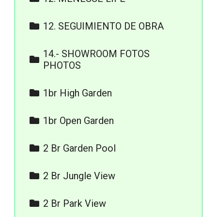
9.ACABADOS
3. FOTOS Y RENDERS
12. SEGUIMIENTO DE OBRA
8. ACABADOS
ABRIL 23
14.- SHOWROOM FOTOS
AGOSTO 23
PHOTOS
JULIO 23
FACHADA
1br High Garden
JUNIO 23
SHOWROOM
Isometrico 1 Bed High
MAYO 23
1br Open Garden
Garden
SEA VIEW
Isometricos 1 Bed Open
ROOF.jpeg
2 Br Garden Pool
Garden
Isometricos 2 Bed Garden
2 Br Jungle View
Pool
2 Bed Jungle View
2 Br Park View