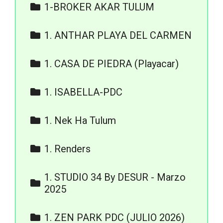
1-BROKER AKAR TULUM
6) RENDERS
1. ANTHAR PLAYA DEL CARMEN
3. RENDERS
1. CASA DE PIEDRA (Playacar)
3. Renders
1. ISABELLA-PDC
3. RENDERS / FOTOS /
1. Nek Ha Tulum
VIDEOS
Renders
4. PLANOS / ACABADOS
1. Renders
Exteriores
1. STUDIO 34 By DESUR - Marzo
Interiores
2025
Vistas Aéreas
2. Renders - Studio 34
1. ZEN PARK PDC (JULIO 2026)
Apartments by Desur