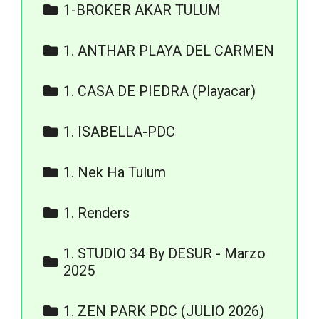
1-BROKER AKAR TULUM
6) RENDERS
1. ANTHAR PLAYA DEL CARMEN
3. RENDERS
1. CASA DE PIEDRA (Playacar)
3. Renders
1. ISABELLA-PDC
3. RENDERS / FOTOS /
1. Nek Ha Tulum
VIDEOS
Renders
4. PLANOS / ACABADOS
1. Renders
Exteriores
1. STUDIO 34 By DESUR - Marzo
Interiores
2025
Vistas Aéreas
2. Renders - Studio 34
1. ZEN PARK PDC (JULIO 2026)
Apartments by Desur