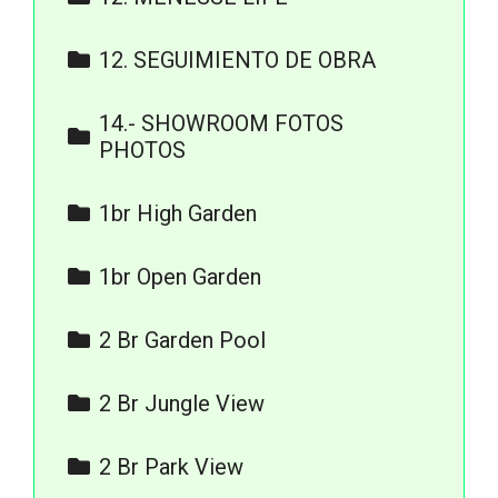
9.ACABADOS
3. FOTOS Y RENDERS
12. SEGUIMIENTO DE OBRA
8. ACABADOS
ABRIL 23
14.- SHOWROOM FOTOS
AGOSTO 23
PHOTOS
JULIO 23
FACHADA
1br High Garden
JUNIO 23
SHOWROOM
Isometrico 1 Bed High
MAYO 23
1br Open Garden
Garden
SEA VIEW
Isometricos 1 Bed Open
ROOF.jpeg
2 Br Garden Pool
Garden
Isometricos 2 Bed Garden
2 Br Jungle View
Pool
2 Bed Jungle View
2 Br Park View