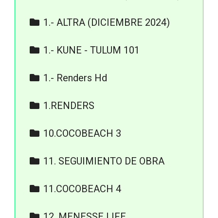
5. RENDERS
1.- ALTRA (DICIEMBRE 2024)
7. ACABADOS
11.- FINISHES - MEMORIA DE
1.- KUNE - TULUM 101
ACABADOS
2.- RENDERS
6.- RENDERS
1.- Renders Hd
7.- VIRTUAL TOUR -
Cenote
RECORRIDOS VIRTUALES
1.RENDERS
Interiores
RENDER/REALITY/REALIDAD
EXTERIORES
Rooftop
10.COCOBEACH 3
INTERIORES
3. FOTOS Y RENDERS
PLANTAS AMBIENTADAS
11. SEGUIMIENTO DE OBRA
9. ACABADOS
Febrero
11.COCOBEACH 4
Showroom
3.FOTOS Y RENDERS
12. MENESSE LIFE