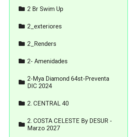
Isometricos 2 Bed Park View
2 Br Swim Up
Isometricos 2 Bed Swim Up
2_exteriores
1_Jpg
2_Renders
Exteriores
2- Amenidades
Interiores
1- recepción
Planos
2-Mya Diamond 64st-Preventa
2- cafetería
DIC 2024
3- Gym
3-Renders
2. CENTRAL 40
4- roof top
11.-FOTOS ACTUALES
2. COSTA CELESTE By DESUR -
2.-RENDERS
Marzo 2027