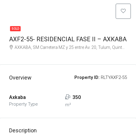
SOLD
AXF2-55- RESIDENCIAL FASE II – AXKABA
AXKABA, SM Carretera MZ y 25 entre Av. 20, Tulum, Quintana Roo, Mexico
Overview
Property ID:
RLTYAXF2-55
Axkaba
350
Property Type
m²
Description