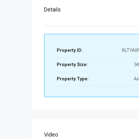
AX
Details
AX
AX
AX
Property ID:
RLTYAXF
AX
Property Size:
34
AX
AX
Property Type:
Ax
AX
AX
AX
AX
Video
AX