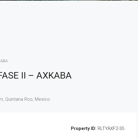
KABA
FASE II – AXKABA
um, Quintana Roo, Mexico
Property ID:
RLTYAXF2-35