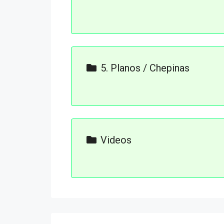
AX
AX
AX
5. Planos / Chepinas
AX
Axkaba_masterplan_septiembre20
AX
AX
AX
Videos
AX
Axkaba Promo 4k v2.mov
AX
Axkaba.mov
AX
AX
AX