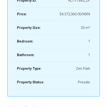
Property ID:
RLTY13N3_ZP
Price:
$4,372,360.00/MXN
Property Size:
55 m²
Bedroom:
1
Bathroom:
1
Property Type:
Zen Park
Property Status:
Presale