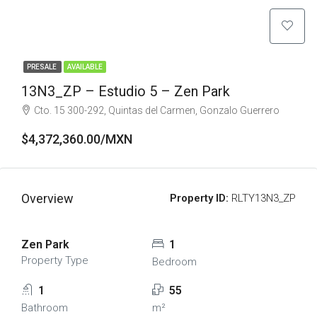
PRESALE
AVAILABLE
13N3_ZP – Estudio 5 – Zen Park
Cto. 15 300-292, Quintas del Carmen, Gonzalo Guerrero
$4,372,360.00/MXN
Overview
Property ID:
RLTY13N3_ZP
Zen Park
1
Property Type
Bedroom
1
55
Bathroom
m²