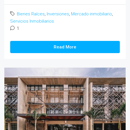
Bienes Raíces
,
Inversiones
,
Mercado inmobiliario
,
Servicios Inmobiliarios
1
Read More