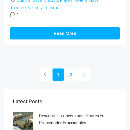
Cultura Maya
,
México
,
Playas
,
Riviera Maya
,
Turismo
,
Viajes y Turismo
1
Read More
1
2
Latest Posts
Descubre Las Inversiones Fáciles En
Propiedades Fraccionales