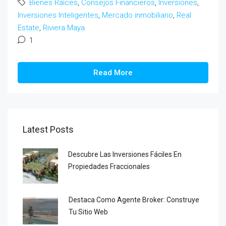
Bienes Raíces
,
Consejos Financieros
,
Inversiones
,
Inversiones Inteligentes
,
Mercado inmobiliario
,
Real
Estate
,
Riviera Maya
1
Read More
Latest Posts
Descubre Las Inversiones Fáciles En
Propiedades Fraccionales
Destaca Como Agente Broker: Construye
Tu Sitio Web