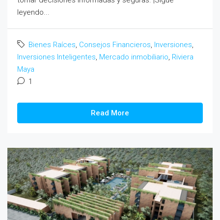
leyendo...
Bienes Raíces
,
Consejos Financieros
,
Inversiones
,
Inversiones Inteligentes
,
Mercado inmobiliario
,
Riviera
Maya
1
Read More