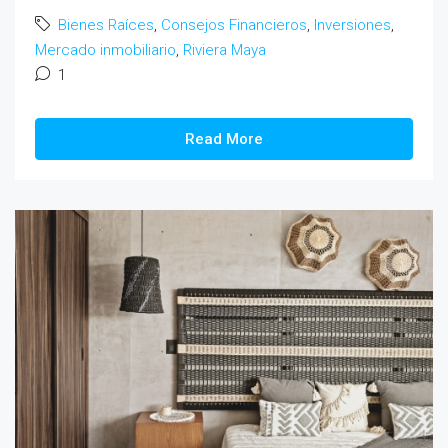
Bienes Raíces
,
Consejos Financieros
,
Inversiones
,
Mercado inmobiliario
,
Riviera Maya
1
Read More