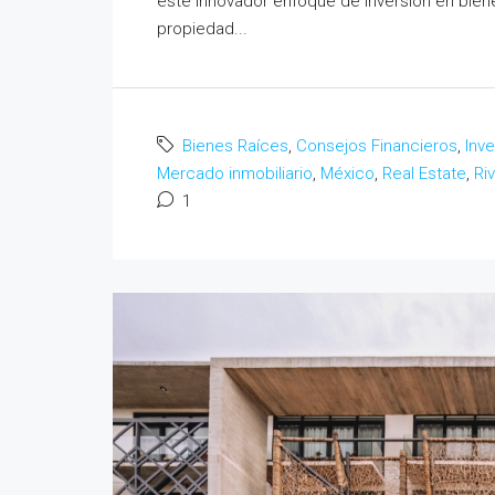
este innovador enfoque de inversión en bien
propiedad...
Bienes Raíces
,
Consejos Financieros
,
Inv
Mercado inmobiliario
,
México
,
Real Estate
,
Ri
1