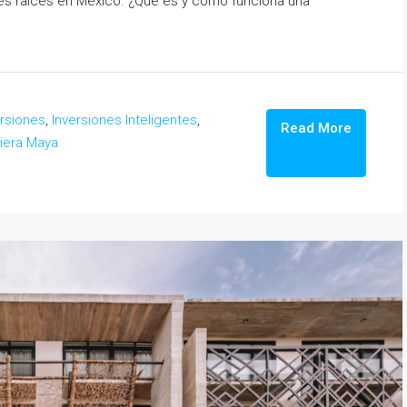
es raíces en México. ¿Qué es y cómo funciona una
ersiones
,
Inversiones Inteligentes
,
Read More
viera Maya