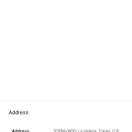
Address
Address
5GPM+W5G La Veleta, Tulum, Q.R.