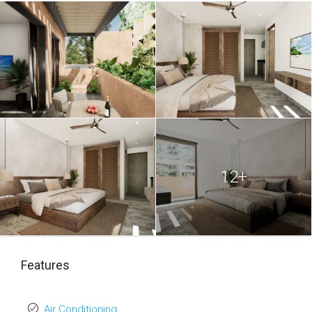
Tipo A 04.jpg
UR-Artra Tulum-
Tipo A 04.png
UR-Artra Tulum-
Tipo A 05.jpg
UR-Artra Tulum-
12+
Tipo A 05.png
UR-Artra Tulum-
Tipo A 06.jpg
Features
UR-Artra Tulum-
Tipo A 06.png
Air Conditioning