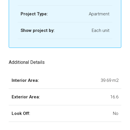
19.png
Tipo A 01.png
Project Type:
UR-Artra Tulum
Apartment
20.png
UR-Artra Tulum-
Show project by:
Each unit
Tipo A 02.jpg
UR-Artra Tulum
21.png
UR-Artra Tulum-
Tipo A 02.png
Additional Details
UR-Artra Tulum-
Interior Area:
39.69 m2
Tipo A 03.jpg
Exterior Area:
16.6
UR-Artra Tulum-
Tipo A 03.png
Look Off:
No
UR-Artra Tulum-