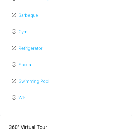
UR-Artra Tulum-
Barbeque
Tipo A 07.jpg
Gym
UR-Artra Tulum-
Tipo A 07.png
Refrigerator
UR-Artra Tulum-
Sauna
Tipo A 08.jpg
Swimming Pool
UR-Artra Tulum-
Tipo A 08.png
WiFi
360° Virtual Tour