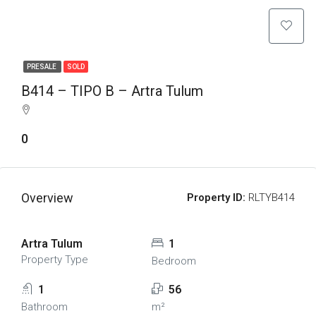
PRESALE
SOLD
B414 – TIPO B – Artra Tulum
0
Overview
Property ID:
RLTYB414
Artra Tulum
1
Property Type
Bedroom
1
56
Bathroom
m²