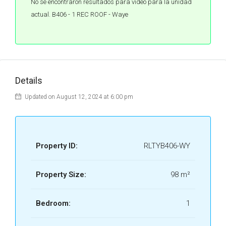
No se encontraron resultados para video para la unidad
DEPTO A-103 - WAYE
actual. B406 - 1 REC ROOF - Waye
TULUM.pdf
DEPTO A-104 - WAYE
TULUM.pdf
DEPTO A-105 - WAYE
Details
TULUM.pdf
Updated on August 12, 2024 at 6:00 pm
DEPTO A-106 - WAYE
TULUM.pdf
DEPTO A-201 - WAYE
TULUM.pdf
Property ID:
RLTYB406-WY
DEPTO A-202 - WAYE
Property Size:
98 m²
TULUM.pdf
DEPTO A-203 - WAYE
Bedroom:
1
TULUM.pdf
DEPTO A-204 - WAYE