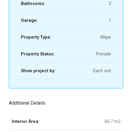
Bathrooms:
2
TULUM.pdf
DEPTO A-205 - WAYE
Garage:
1
TULUM.pdf
DEPTO A-206 - WAYE
Property Type:
Waye
TULUM.pdf
DEPTO A-301 - WAYE
Property Status:
Presale
TULUM.pdf
Show project by:
Each unit
DEPTO A-302 - WAYE
TULUM.pdf
DEPTO A-303 - WAYE
TULUM.pdf
Additional Details
DEPTO A-304 - WAYE
TULUM.pdf
Interior Área:
60.7 m2
DEPTO A-305 - WAYE