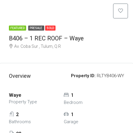
FEATURED
PRESALE
SOLD
B406 – 1 REC ROOF – Waye
Av. Coba Sur , Tulum, Q.R
Overview
Property ID:
RLTYB406-WY
Waye
1
Property Type
Bedroom
2
1
Bathrooms
Garage