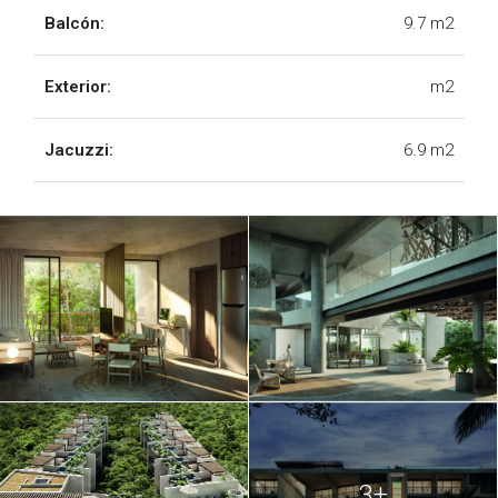
TULUM.pdf
Balcón:
9.7 m2
DEPTO A-306 - WAYE
TULUM.pdf
Exterior:
m2
DEPTO A-401 - WAYE
TULUM.pdf
Jacuzzi:
6.9 m2
DEPTO A-402 - WAYE
TULUM.pdf
DEPTO A-403 - WAYE
TULUM.pdf
DEPTO A-404 - WAYE
TULUM.pdf
DEPTO A-405 - WAYE
TULUM.pdf
DEPTO A-406 - WAYE
TULUM.pdf
3+