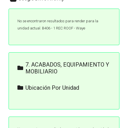
No se encontraron resultados para render para la
unidad actual. B406 - 1 REC ROOF - Waye
7. ACABADOS, EQUIPAMIENTO Y
MOBILIARIO
Definición de Acabados y
Ubicación Por Unidad
Equipamiento Waye.pdf
DEPTO A-101 - WAYE
TULUM.pdf
DEPTO A-102 - WAYE
TULUM.pdf