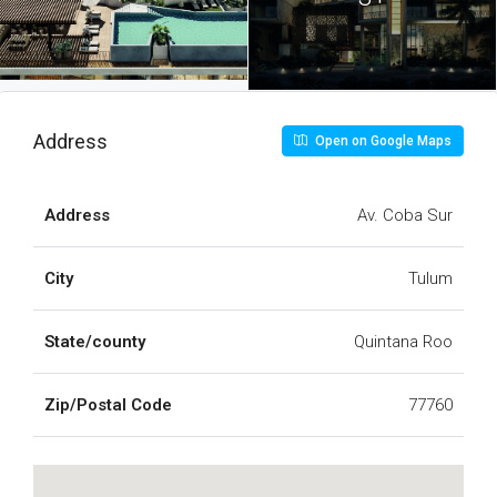
DEPTO B-101 - WAYE
TULUM.pdf
DEPTO B-102 - WAYE
TULUM.pdf
Address
Open on Google Maps
DEPTO B-103 - WAYE
TULUM.pdf
Address
Av. Coba Sur
DEPTO B-104 - WAYE
TULUM.pdf
City
Tulum
DEPTO B-105 - WAYE TULUM
(1).pdf
State/county
Quintana Roo
DEPTO B-106 - WAYE
TULUM.pdf
Zip/Postal Code
77760
DEPTO B-201 - WAYE
TULUM.pdf
DEPTO B-202 - WAYE