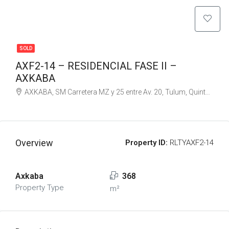
SOLD
AXF2-14 – RESIDENCIAL FASE II –
AXKABA
AXKABA, SM Carretera MZ y 25 entre Av. 20, Tulum, Quintana Roo, Mexico
Overview
Property ID:
RLTYAXF2-14
Axkaba
368
Property Type
m²