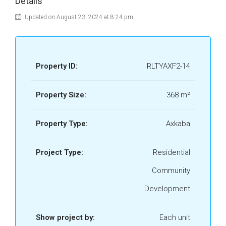
Details
AXKABA 16.jpg
Updated on August 23, 2024 at 8:24 pm
AXKABA
17.JPG
AXKABA
Property ID:
RLTYAXF2-14
18.JPG
Property Size:
368 m²
AXKABA 19.jpg
Property Type:
Axkaba
AXKABA 2.jpg
AXKABA
Project Type:
Residential
20.JPG
Community
AXKABA
21.JPG
Development
AXKABA
Show project by:
Each unit
22.JPG