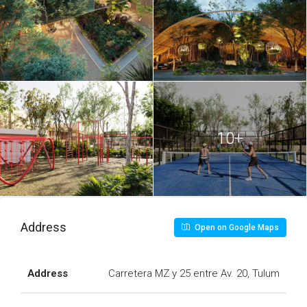
AXKABA 7.JPG
AXKABA 8.JPG
AXKABA 9.JPG
10+
Address
Open on Google Maps
Address
Carretera MZ y 25 entre Av. 20, Tulum