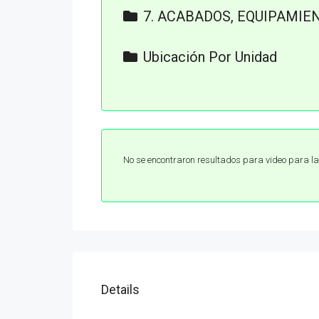
7. ACABADOS, EQUIPAMIE
Definición de Acabados y Equipam
Ubicación Por Unidad
DEPTO A-101 - WAYE TULUM.pdf
DEPTO A-102 - WAYE TULUM.pdf
DEPTO A-103 - WAYE TULUM.pdf
No se encontraron resultados para video para l
DEPTO A-104 - WAYE TULUM.pdf
DEPTO A-105 - WAYE TULUM.pdf
DEPTO A-106 - WAYE TULUM.pdf
DEPTO A-201 - WAYE TULUM.pdf
DEPTO A-202 - WAYE TULUM.pdf
Details
DEPTO A-203 - WAYE TULUM.pdf
DEPTO A-204 - WAYE TULUM.pdf