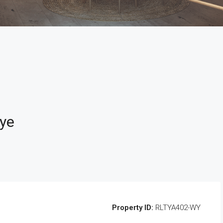
ye
Property ID:
RLTYA402-WY