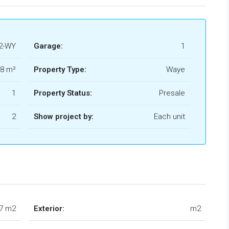
2-WY
Garage:
1
8 m²
Property Type:
Waye
1
Property Status:
Presale
2
Show project by:
Each unit
.7 m2
Exterior:
m2