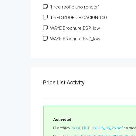
1-rec-roof-plano-render1
1-REC-ROOF-UBICACION-1001
WAYE Brochure ESP_low
WAYE Brochure ENG_low
Price List Activity
Actividad
El archivo
PRICE LIST USD 05_05_26.pdf
ha sido