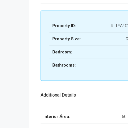
DEPTO A-205 - WAYE TULUM.pdf
DEPTO A-206 - WAYE TULUM.pdf
Property ID:
RLTYA40
DEPTO A-301 - WAYE TULUM.pdf
Property Size:
9
DEPTO A-302 - WAYE TULUM.pdf
DEPTO A-303 - WAYE TULUM.pdf
Bedroom:
DEPTO A-304 - WAYE TULUM.pdf
Bathrooms:
DEPTO A-305 - WAYE TULUM.pdf
DEPTO A-306 - WAYE TULUM.pdf
DEPTO A-401 - WAYE TULUM.pdf
Additional Details
DEPTO A-402 - WAYE TULUM.pdf
DEPTO A-403 - WAYE TULUM.pdf
Interior Área:
60
DEPTO A-404 - WAYE TULUM.pdf