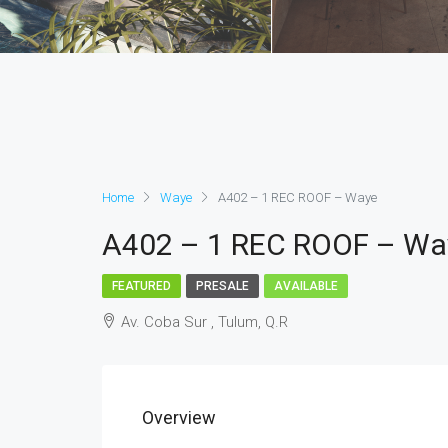
Home
Waye
A402 – 1 REC ROOF – Waye
A402 – 1 REC ROOF – Wa
FEATURED
PRESALE
AVAILABLE
Av. Coba Sur , Tulum, Q.R
Overview