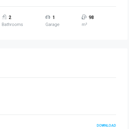
2
1
98
Bathrooms
Garage
m²
DOWNLOAD