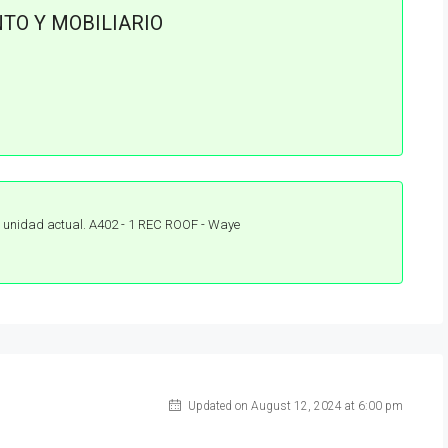
NTO Y MOBILIARIO
iento Waye.pdf
a unidad actual. A402 - 1 REC ROOF - Waye
Updated on August 12, 2024 at 6:00 pm