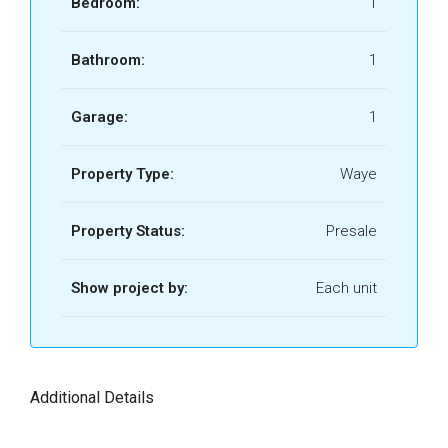
Bedroom:
1
TULUM.pdf
DEPTO A-204 - WAYE
Bathroom:
1
TULUM.pdf
DEPTO A-205 - WAYE
Garage:
1
TULUM.pdf
DEPTO A-206 - WAYE
Property Type:
Waye
TULUM.pdf
DEPTO A-301 - WAYE
Property Status:
Presale
TULUM.pdf
Show project by:
Each unit
DEPTO A-302 - WAYE
TULUM.pdf
DEPTO A-303 - WAYE
TULUM.pdf
Additional Details
DEPTO A-304 - WAYE
TULUM.pdf