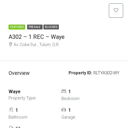
FEATURED
PRESALE
BLOCKED
A302 – 1 REC – Waye
Av. Coba Sur , Tulum, Q.R
Overview
Property ID:
RLTYA302-WY
Waye
1
Property Type
Bedroom
1
1
Bathroom
Garage