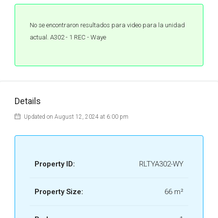
DEPTO A-102 - WAYE
TULUM.pdf
No se encontraron resultados para video para la unidad
DEPTO A-103 - WAYE
actual. A302 - 1 REC - Waye
TULUM.pdf
DEPTO A-104 - WAYE
TULUM.pdf
DEPTO A-105 - WAYE
Details
TULUM.pdf
Updated on August 12, 2024 at 6:00 pm
DEPTO A-106 - WAYE
TULUM.pdf
DEPTO A-201 - WAYE
TULUM.pdf
Property ID:
RLTYA302-WY
DEPTO A-202 - WAYE
Property Size:
66 m²
TULUM.pdf
DEPTO A-203 - WAYE