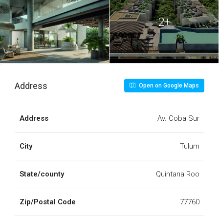
DEPTO A-406 - WAYE
TULUM.pdf
2+
DEPTO B-101 - WAYE
TULUM.pdf
DEPTO B-102 - WAYE
TULUM.pdf
Address
Open on Google Maps
DEPTO B-103 - WAYE
TULUM.pdf
Address
Av. Coba Sur
DEPTO B-104 - WAYE
TULUM.pdf
City
Tulum
DEPTO B-105 - WAYE TULUM
(1).pdf
State/county
Quintana Roo
DEPTO B-106 - WAYE
TULUM.pdf
Zip/Postal Code
77760
DEPTO B-201 - WAYE