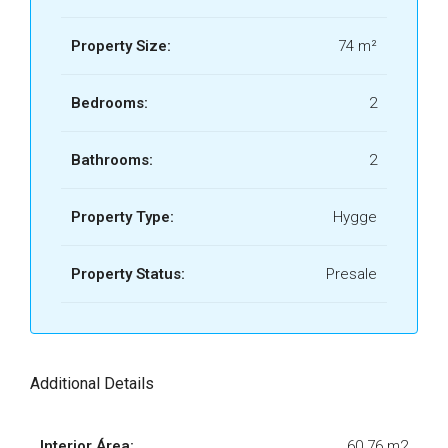
Property Size:
74 m²
Bedrooms:
2
Bathrooms:
2
Property Type:
Hygge
Property Status:
Presale
Additional Details
Interior Área:
60.76 m2