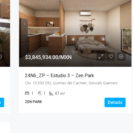
$3,845,934.00/MXN
24N6_ZP – Estudio 3 – Zen Park
Cto. 15 300-292, Quintas del Carmen, Gonzalo Guerrero
1
1
47
m²
s
ZEN PARK
Details