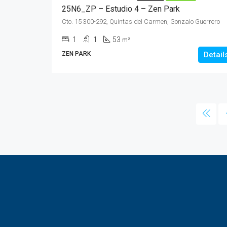
25N6_ZP – Estudio 4 – Zen Park
Cto. 15 300-292, Quintas del Carmen, Gonzalo Guerrero
1
1
53
m²
ZEN PARK
Detail