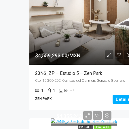
$4,559,293.00/MXN
23N6_ZP – Estudio 5 – Zen Park
Cto. 15 300-292, Quintas del Carmen, Gonzalo Guerrero
1
1
55
m²
ZEN PARK
Detail
$4,355,243.00/MXN
PRESALE
AVAILABLE