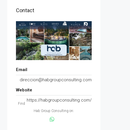
Contact
Email
direccion@habgroupconsulting.com
Website
https://habgroupconsulting.com/
Find
Hab Group Consulting on: