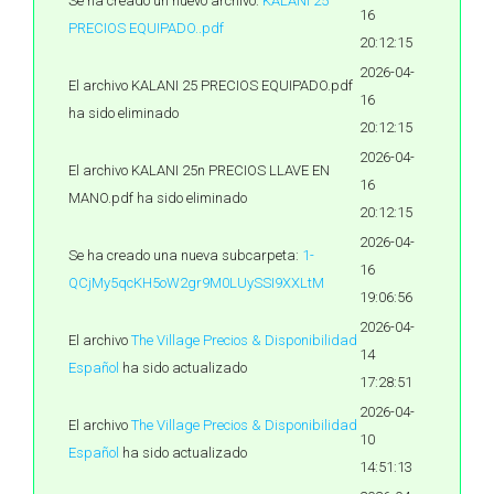
Se ha creado un nuevo archivo:
KALANI 25
16
PRECIOS EQUIPADO..pdf
20:12:15
2026-04-
El archivo KALANI 25 PRECIOS EQUIPADO.pdf
16
ha sido eliminado
20:12:15
2026-04-
El archivo KALANI 25n PRECIOS LLAVE EN
16
MANO.pdf ha sido eliminado
20:12:15
2026-04-
Se ha creado una nueva subcarpeta:
1-
16
QCjMy5qcKH5oW2gr9M0LUySSI9XXLtM
19:06:56
2026-04-
El archivo
The Village Precios & Disponibilidad
14
Español
ha sido actualizado
17:28:51
2026-04-
El archivo
The Village Precios & Disponibilidad
10
Español
ha sido actualizado
14:51:13