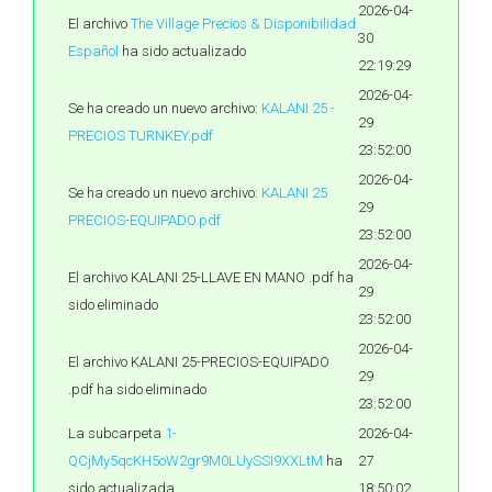
2026-04-
El archivo
The Village Precios & Disponibilidad
30
Español
ha sido actualizado
22:19:29
2026-04-
Se ha creado un nuevo archivo:
KALANI 25 -
29
PRECIOS TURNKEY.pdf
23:52:00
2026-04-
Se ha creado un nuevo archivo:
KALANI 25
29
PRECIOS-EQUIPADO.pdf
23:52:00
2026-04-
El archivo KALANI 25-LLAVE EN MANO .pdf ha
29
sido eliminado
23:52:00
2026-04-
El archivo KALANI 25-PRECIOS-EQUIPADO
29
.pdf ha sido eliminado
23:52:00
La subcarpeta
1-
2026-04-
QCjMy5qcKH5oW2gr9M0LUySSI9XXLtM
ha
27
sido actualizada
18:50:02