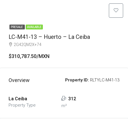
PRESALE
AVAILABLE
LC-M41-13 – Huerto – La Ceiba
2G42QM2X+74
$310,787.50/MXN
Overview
Property ID:
RLTYLC-M41-13
La Ceiba
312
Property Type
m²