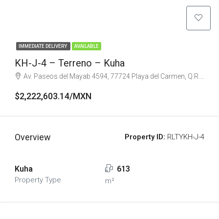
IMMEDIATE DELIVERY
AVAILABLE
KH-J-4 – Terreno – Kuha
Av. Paseos del Mayab 4594, 77724 Playa del Carmen, Q.R., Mexico
$2,222,603.14/MXN
Overview
Property ID:
RLTYKH-J-4
Kuha
613
Property Type
m²