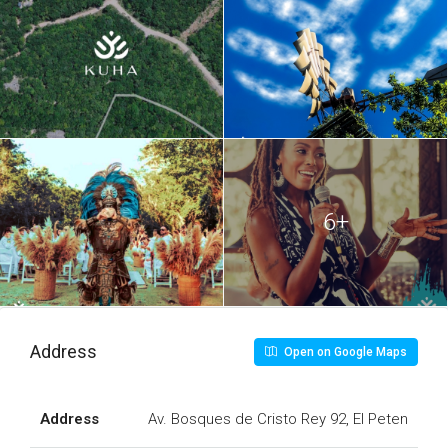
6+
Address
Open on Google Maps
Address
Av. Bosques de Cristo Rey 92, El Peten