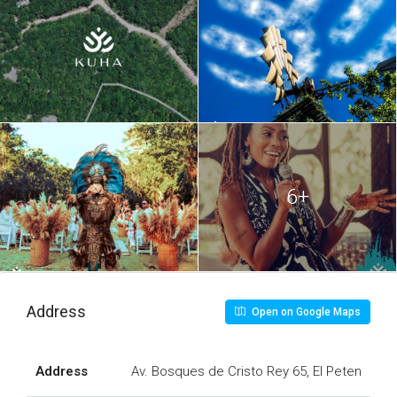
6+
Address
Open on Google Maps
Address
Av. Bosques de Cristo Rey 65, El Peten