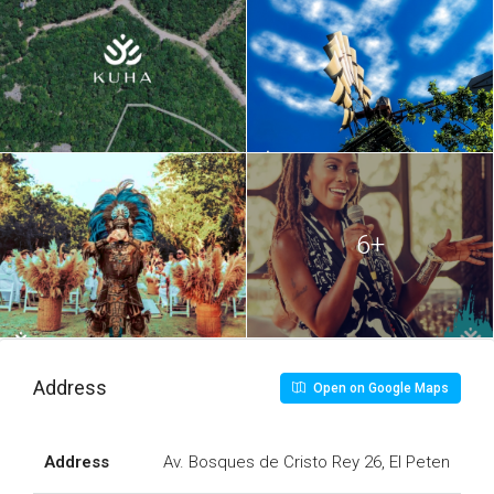
6+
Address
Open on Google Maps
Address
Av. Bosques de Cristo Rey 26, El Peten