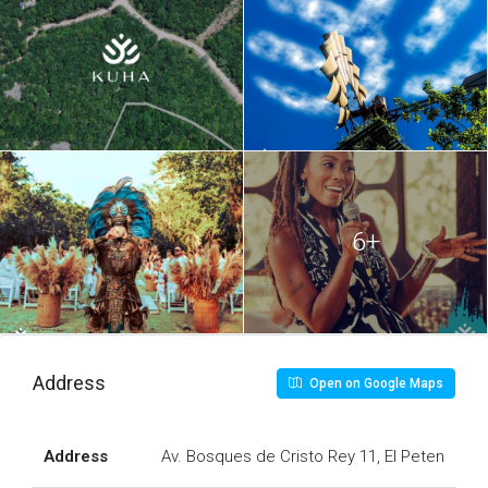
6+
Address
Open on Google Maps
Address
Av. Bosques de Cristo Rey 11, El Peten