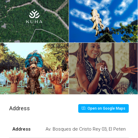
6+
Address
Open on Google Maps
Address
Av. Bosques de Cristo Rey 03, El Peten