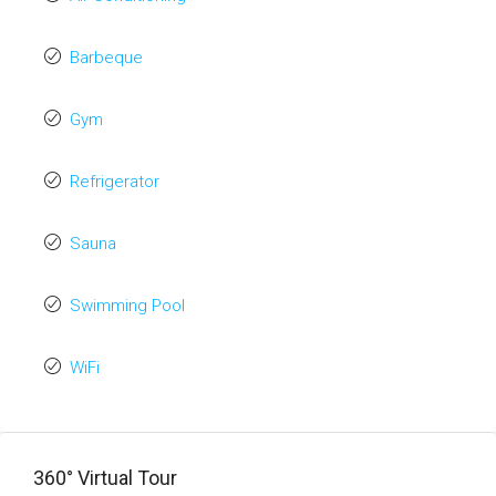
UR-Artra Tulum-
Barbeque
Tipo A 07.jpg
Gym
UR-Artra Tulum-
Tipo A 07.png
Refrigerator
UR-Artra Tulum-
Sauna
Tipo A 08.jpg
Swimming Pool
UR-Artra Tulum-
Tipo A 08.png
WiFi
360° Virtual Tour