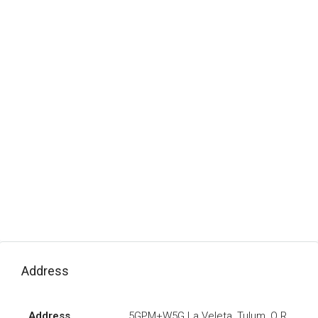
Address
Address
5GPM+W5G La Veleta, Tulum, Q.R.