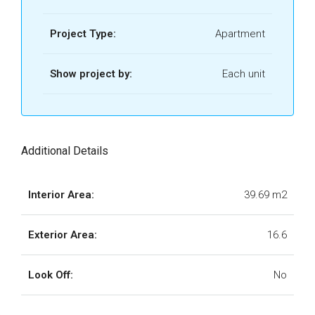
19.png
Tipo A 01.png
Project Type:
UR-Artra Tulum
Apartment
20.png
UR-Artra Tulum-
Show project by:
Each unit
Tipo A 02.jpg
UR-Artra Tulum
21.png
UR-Artra Tulum-
Tipo A 02.png
Additional Details
UR-Artra Tulum-
Interior Area:
39.69 m2
Tipo A 03.jpg
Exterior Area:
16.6
UR-Artra Tulum-
Tipo A 03.png
Look Off:
No
UR-Artra Tulum-