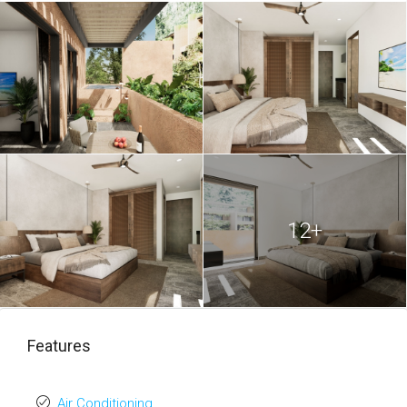
Tipo A 04.jpg
UR-Artra Tulum-
Tipo A 04.png
UR-Artra Tulum-
Tipo A 05.jpg
UR-Artra Tulum-
12+
Tipo A 05.png
UR-Artra Tulum-
Tipo A 06.jpg
Features
UR-Artra Tulum-
Tipo A 06.png
Air Conditioning