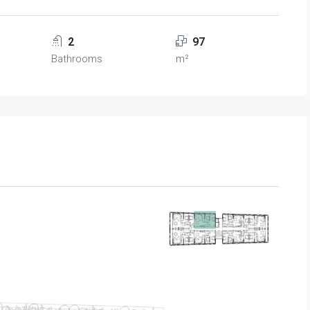
2
97
Bathrooms
m²