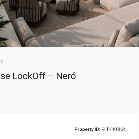
ró
se LockOff – Neró
Property ID:
RLTY403NR