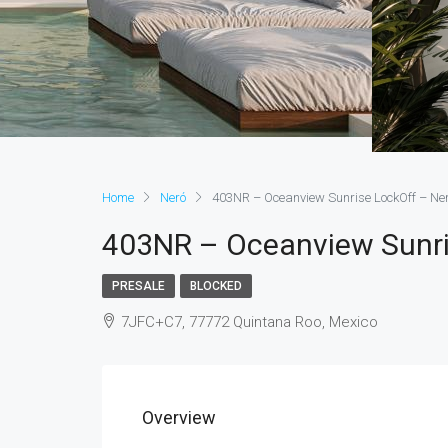
Home
Neró
403NR – Oceanview Sunrise LockOff – Ne
403NR – Oceanview Sunri
PRESALE
BLOCKED
7JFC+C7, 77772 Quintana Roo, Mexico
Overview