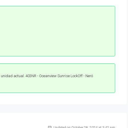
0.pdf
1.pdf
ta Comercial (2).pdf
2.pdf
e Pago (4).pdf
3.pdf
ns (7).pdf
4.pdf
 unidad actual. 403NR - Oceanview Sunrise LockOff - Neró
5.pdf
6.pdf
7.pdf
8.pdf
9.pdf
Updated on October 28, 2024 at 3:42 pm