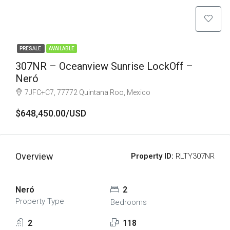
PRESALE
AVAILABLE
307NR – Oceanview Sunrise LockOff –
Neró
7JFC+C7, 77772 Quintana Roo, Mexico
$648,450.00/USD
Overview
Property ID:
RLTY307NR
Neró
2
Property Type
Bedrooms
2
118