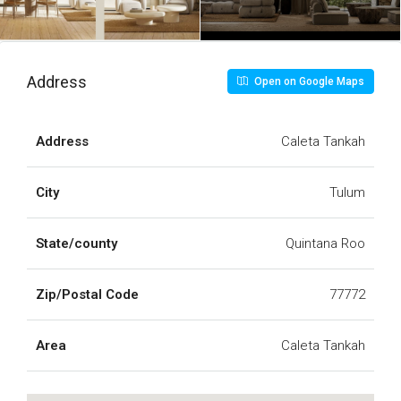
R1. UNIDADES. NERÓ TANKAH
(1)-31.pdf
Address
Open on Google Maps
R1. UNIDADES. NERÓ TANKAH
(1)-32.pdf
R1. UNIDADES. NERÓ TANKAH
Address
Caleta Tankah
(1)-33.pdf
City
Tulum
R1. UNIDADES. NERÓ TANKAH
(1)-34.pdf
State/county
Quintana Roo
R1. UNIDADES. NERÓ TANKAH
(1)-35.pdf
Zip/Postal Code
77772
R1. UNIDADES. NERÓ TANKAH
(1)-36.pdf
Area
Caleta Tankah
R1. UNIDADES. NERÓ TANKAH
(1)-37.pdf