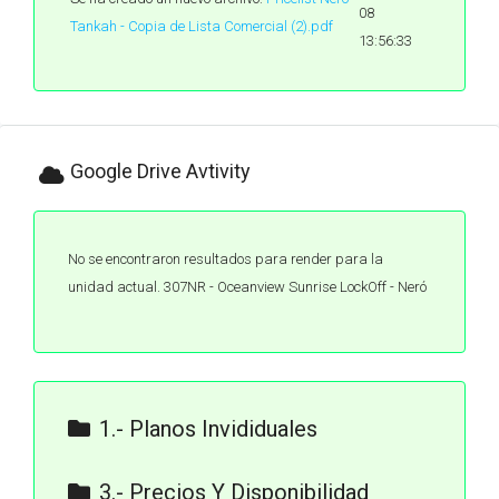
08
Tankah - Copia de Lista Comercial (2).pdf
13:56:33
Google Drive Avtivity
No se encontraron resultados para render para la
unidad actual. 307NR - Oceanview Sunrise LockOff - Neró
1.- Planos Invididuales
R1. UNIDADES. NERÓ TANKAH
3.- Precios Y Disponibilidad
(1)-10.pdf