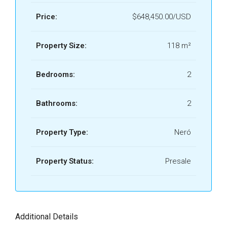
R1. UNIDADES. NERÓ TANKAH
Price:
$648,450.00/USD
(1)-18.pdf
R1. UNIDADES. NERÓ TANKAH
Property Size:
118 m²
(1)-19.pdf
R1. UNIDADES. NERÓ TANKAH
Bedrooms:
2
(1)-2.pdf
R1. UNIDADES. NERÓ TANKAH
Bathrooms:
2
(1)-20.pdf
R1. UNIDADES. NERÓ TANKAH
Property Type:
Neró
(1)-21.pdf
Property Status:
Presale
R1. UNIDADES. NERÓ TANKAH
(1)-22.pdf
R1. UNIDADES. NERÓ TANKAH
(1)-23.pdf
Additional Details
R1. UNIDADES. NERÓ TANKAH