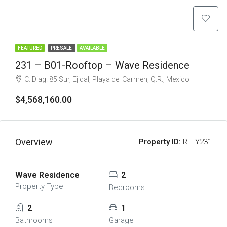
FEATURED
PRESALE
AVAILABLE
231 – B01-Rooftop – Wave Residence
C. Diag. 85 Sur, Ejidal, Playa del Carmen, Q.R., Mexico
$4,568,160.00
Overview
Property ID:
RLTY231
Wave Residence
2
Property Type
Bedrooms
2
1
Bathrooms
Garage