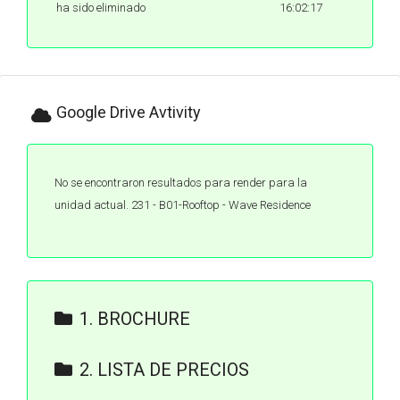
ha sido eliminado
16:02:17
Google Drive Avtivity
No se encontraron resultados para render para la
unidad actual. 231 - B01-Rooftop - Wave Residence
1. BROCHURE
Brochure Wave Residence -
2. LISTA DE PRECIOS
HI-Res.pdf