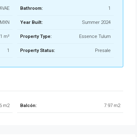
4VAE
Bathroom:
1
0/MXN
Year Built:
Summer 2024
1 m²
Property Type:
Essence Tulum
1
Property Status:
Presale
96 m2
Balcón:
7.97 m2