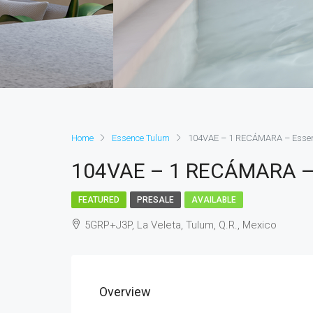
Home
Essence Tulum
104VAE – 1 RECÁMARA – Essen
104VAE – 1 RECÁMARA –
FEATURED
PRESALE
AVAILABLE
5GRP+J3P, La Veleta, Tulum, Q.R., Mexico
Overview